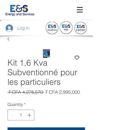
Log In
Kit 1,6 Kva
Subventionné pour
les particuliers
Regular
Sale
 F CFA 4,278,570 
F CFA 2,995,000
Price
Price
Quantity
*