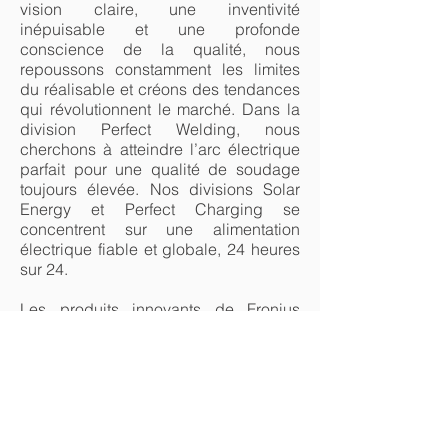
vision claire, une inventivité
inépuisable et une profonde
conscience de la qualité, nous
repoussons constamment les limites
du réalisable et créons des tendances
qui révolutionnent le marché. Dans la
division Perfect Welding, nous
cherchons à atteindre l’arc électrique
parfait pour une qualité de soudage
toujours élevée. Nos divisions Solar
Energy et Perfect Charging se
concentrent sur une alimentation
électrique fiable et globale, 24 heures
sur 24.
Les produits innovants de Fronius
séduisent par leur technologie de
pointe et leur qualité élevée,
garantissant ainsi confiance et
satisfaction depuis des générations. Ils
se distinguent par leur durabilité,
augmentent la productivité et le